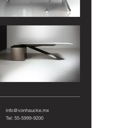
info@vonhaucke.mx
Tel:
55-5999-9200